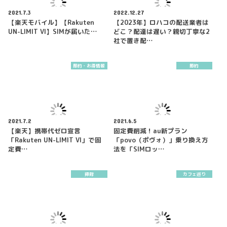
2021.7.3
2022.12.27
【楽天モバイル】【Rakuten
【2023年】ロハコの配送業者は
UN-LIMIT VI】SIMが届いた…
どこ？配達は遅い？親切丁寧な2
社で置き配…
節約・お得情報
節約
2021.7.2
2021.6.5
【楽天】携帯代ゼロ宣言
固定費削減！au新プラン
「Rakuten UN-LIMIT VI」で固
「povo（ポヴォ）」乗り換え方
定費…
法を「SIMロッ…
掃除
カフェ巡り