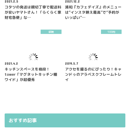
2021.2.5
2021.12.2
コタツの発送は親切丁寧で配送料
浦和『カフェデイズ』のメニュー
が安いヤマトさん！「らくらく家
は“インスタ映え最高”で“予約が
財宅急便」な…
いっぱい”…
収納
100均
2021.4.2
2019.5.7
キッチンスペースを格段！
アクセを撮るのにぴったり！キャ
tower「マグネットキッチン棚
ンドゥのアラベスクフレームトレ
ワイド」が超優秀
イ
おすすめ記事