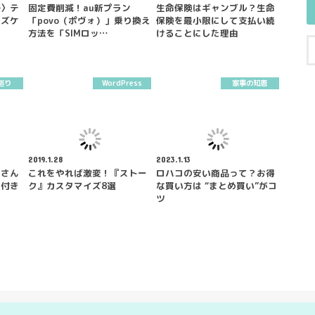
野〉テ
固定費削減！au新プラン
生命保険はギャンブル？生命
ーズケ
「povo（ポヴォ）」乗り換え
保険を最小限にして支払い続
方法を「SIMロッ…
けることにした理由
巡り
WordPress
家事の知恵
2019.1.28
2023.1.13
』さん
これをやれば激変！『ストー
ロハコの安い商品って？お得
ー付き
ク』カスタマイズ8選
な買い方は “まとめ買い”がコ
ツ