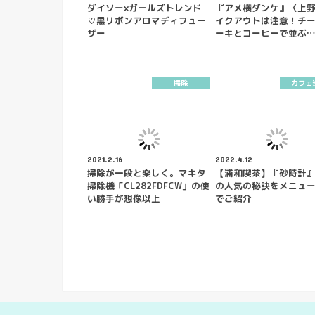
ダイソー×ガールズトレンド
『アメ横ダンケ』〈上
♡黒リボンアロマディフュー
イクアウトは注意！チ
ザー
ーキとコーヒーで並ぶ…
掃除
カフェ
2021.2.16
2022.4.12
掃除が一段と楽しく。マキタ
【浦和喫茶】『砂時計
掃除機「CL282FDFCW」の使
の人気の秘訣をメニュ
い勝手が想像以上
でご紹介