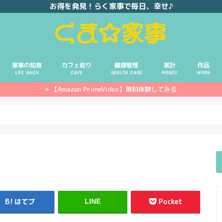
お得を発見！らく家事で毎日、幸せ♪
家事の知恵
カフェ巡り
健康管理
家計
作品
LIFE HACK
CAFE
HEALTH CARE
MONEY
WORK
【Amazon PrimeVideo】無料体験してみる
ポイ活
投資
副業
イエモネ
店
はてブ
Pocket
LINE