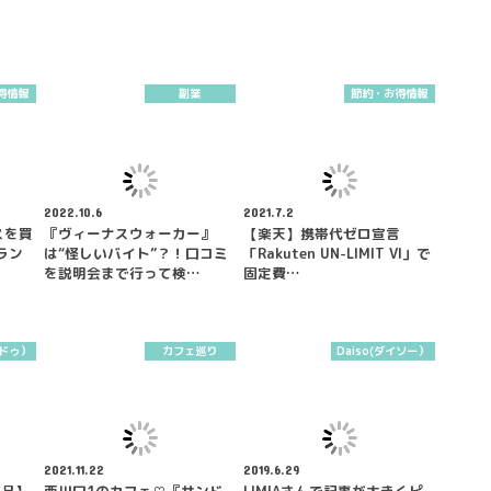
得情報
副業
節約・お得情報
2022.10.6
2021.7.2
スを買
『ヴィーナスウォーカー』
【楽天】携帯代ゼロ宣言
ラン
は“怪しいバイト”？！口コミ
「Rakuten UN-LIMIT VI」で
を説明会まで行って検…
固定費…
ンドゥ）
カフェ巡り
Daiso(ダイソー）
2021.11.22
2019.6.29