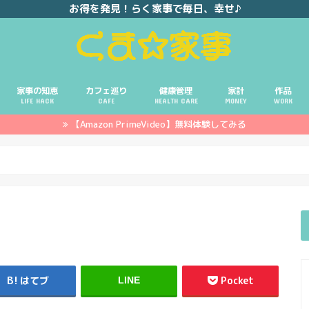
お得を発見！らく家事で毎日、幸せ♪
家事の知恵
カフェ巡り
健康管理
家計
作品
LIFE HACK
CAFE
HEALTH CARE
MONEY
WORK
【Amazon PrimeVideo】無料体験してみる
ポイ活
投資
副業
イエモネ
はてブ
Pocket
LINE