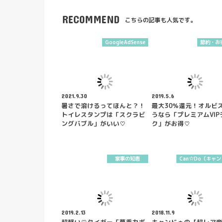
RECOMMEND
こちらの記事も人気です。
GoogleAdSense
節約・お
2021.9.30
2019.5.6
暑さで溶けるってほんと？！
最大30％還元！オルビ
トイレスタンプは「スクラビ
うなら「プレミアムVIP
ングバブル」がいい♡
ク」がお得♡
家事の知恵
Can☆Do（キャ
2019.2.13
2018.11.9