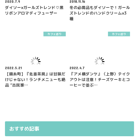
2020.7.9
2018.11.16
ダイソー×ガールズトレンド♡黒
冬の必需品もダイソーで！ガール
リボンアロマディフューザー
ズトレンドのハンドクリーム×3
種
カフェ巡り
カフェ巡り
2022.5.21
2022.4.7
【錦糸町】『北斎茶房』は甘味だ
『アメ横ダンケ』〈上野〉テイク
けじゃない！ランチメニューも絶
アウトは注意！チーズケーキとコ
品 “古民家…
ーヒーで並ぶ…
おすすめ記事