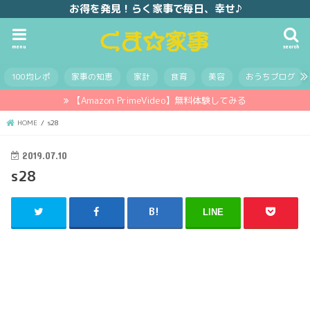
お得を発見！らく家事で毎日、幸せ♪
menu
search
100均レポ
家事の知恵
家計
食育
美容
おうちブログ
【Amazon PrimeVideo】無料体験してみる
HOME
s28
2019.07.10
s28
LINE