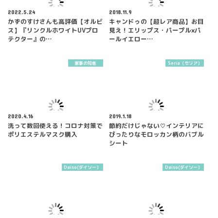
2022.5.24
2018.11.9
かずのすけさんも高評価【オルビ
キャンドゥの【超レア商品】お目
ス】『リンクルホワイトUVプロ
見え！エリップス・パープル×パ
テクター』の…
ールイエロー…
家事の知恵
Seria（セリア）
2020.4.16
2019.1.18
洗って数回使える！コロナ対策で
節約だけじゃない♡インテリアに
ポリエステルマスク購入
ぴったりなモロッカン柄のバブル
シート
Daiso(ダイソー）
Daiso(ダイソー）