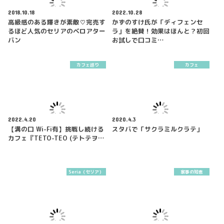
2018.10.18
2022.10.28
高級感のある輝きが素敵♡完売す
かずのすけ氏が「ディフェンセ
るほど人気のセリアのベロアター
ラ」を絶賛！効果はほんと？初回
バン
お試しで口コミ…
カフェ巡り
カフェ
2022.4.20
2020.4.3
【溝の口 Wi-Fi有】挑戦し続ける
スタバで「サクラミルクラテ」
カフェ『TETO-TEO (テトテヲ…
Seria（セリア）
家事の知恵