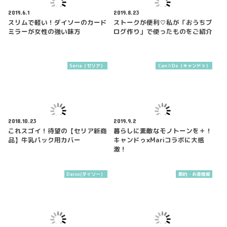
2019.6.1
2019.8.23
スリムで軽い！ダイソーのカード
ストークが便利♡私が「おうちブ
ミラーが女性の強い味方
ログ作り」で使ったものをご紹介
Seria（セリア）
Can☆Do（キャンドゥ）
2018.10.23
2019.9.2
これスゴイ！待望の【セリア新商
暮らしに素敵なモノトーンを＋！
品】牛乳パック用カバー
キャンドゥ×Mariコラボに大感
激！
Daiso(ダイソー）
節約・お得情報