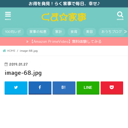
お得を発見！らく家事で毎日、幸せ♪
menu
search
100均レポ
家事の知恵
家計
食育
美容
おうちブログ
【Amazon PrimeVideo】無料体験してみる
HOME
image-68.jpg
2019.01.27
image-68.jpg
LINE