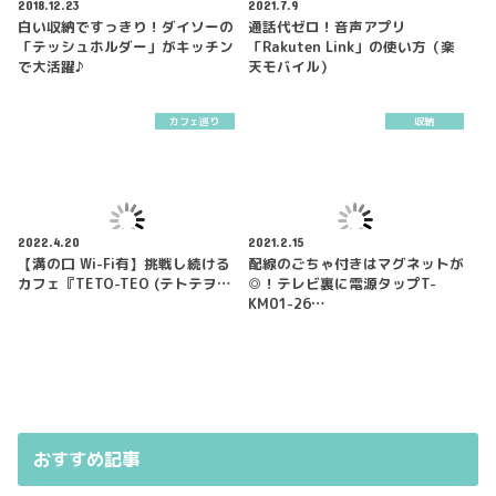
2018.12.23
2021.7.9
白い収納ですっきり！ダイソーの
通話代ゼロ！音声アプリ
「テッシュホルダー」がキッチン
「Rakuten Link」の使い方（楽
で大活躍♪
天モバイル）
カフェ巡り
収納
2022.4.20
2021.2.15
【溝の口 Wi-Fi有】挑戦し続ける
配線のごちゃ付きはマグネットが
カフェ『TETO-TEO (テトテヲ…
◎！テレビ裏に電源タップT-
KM01-26…
おすすめ記事