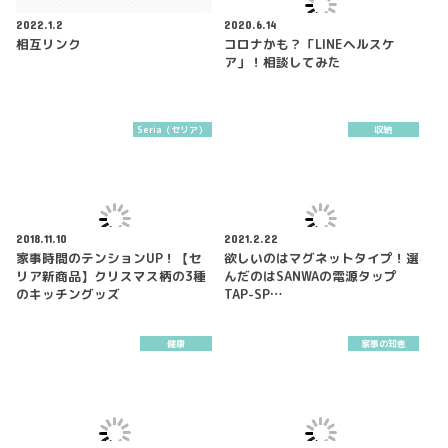
2022.1.2
2020.6.14
相互リンク
コロナかも？「LINEヘルスケ
ア」！相談してみた
Seria（セリア）
収納
2018.11.10
2021.2.22
家事時間のテンションUP！【セ
欲しいのはマグネットタイプ！選
リア新商品】クリスマス柄の3種
んだのはSANWAの電源タップ
のキッチングッズ
TAP-SP…
健康
家事の知恵