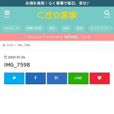
お得を発見！らく家事で毎日、幸せ♪
menu
search
100均レポ
家事の知恵
家計
食育
美容
おうちブログ
【Amazon PrimeVideo】無料体験してみる
HOME
IMG_7598
2021.07.04
IMG_7598
LINE