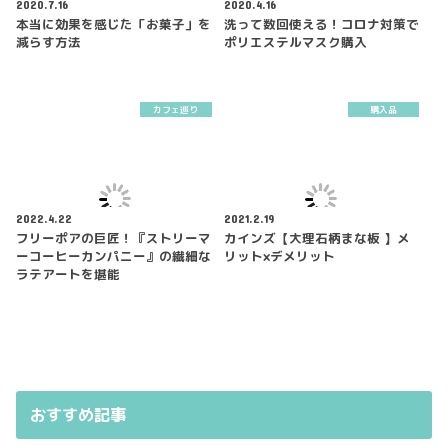
2020.7.16
2020.4.16
本当に効果を感じた「お菓子」を
洗って数回使える！コロナ対策で
減らす方法
ポリエステルマスク購入
カフェ巡り
購入品
2022.4.22
2021.2.19
フリーポアの巨匠！『ストリーマ
カインズ【大理石柄まな板 】メ
ーコーヒーカンパニー』の繊細な
リット×デメリット
ラテアートを堪能
おすすめ記事