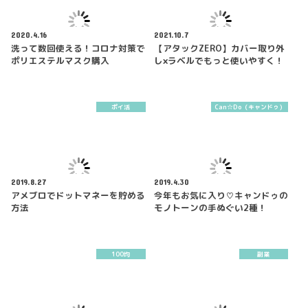
2020.4.16
2021.10.7
洗って数回使える！コロナ対策で
【アタックZERO】カバー取り外
ポリエステルマスク購入
し×ラベルでもっと使いやすく！
ポイ活
Can☆Do（キャンドゥ）
2019.8.27
2019.4.30
アメブロでドットマネーを貯める
今年もお気に入り♡キャンドゥの
方法
モノトーンの手ぬぐい2種！
100均
副業