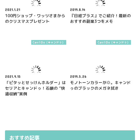
2021.1.21
2019.8.14
100円ショップ・ワッツさまから
『日経プラス』でご紹介！最新の
のクリスマスプレゼント
おすすめ副業3つをメモ
Can☆Do（キャンドゥ）
Can☆Do（キャンドゥ）
2021.9.15
2019.5.26
「ピタッとせっけんホルダー」は
モノトーンカラーが◎。キャンド
セリアとキャンドゥ！石鹸の “快
ゥのブラックのメガネ拭き
適収納”実例
おすすめ記事