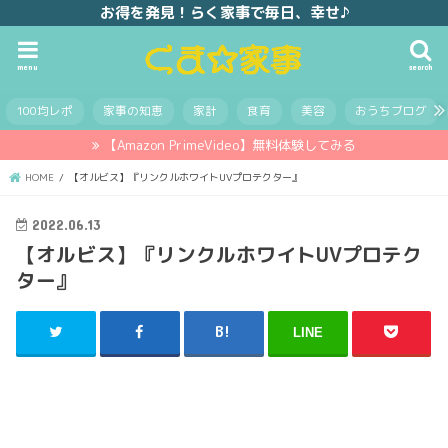
お得を発見！らく家事で毎日、幸せ♪
menu
search
100均レポ
家事の知恵
家計
食育
美容
おうちブログ
【Amazon PrimeVideo】無料体験してみる
HOME
【オルビス】『リンクルホワイトUVプロテクター』
2022.06.13
【オルビス】『リンクルホワイトUVプロテク
ター』
LINE