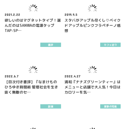
2021.2.22
2019.9.5
欲しいのはマグネットタイプ！選
スタバがアップル尽くし♡ベイク
んだのはSANWAの電源タップ
ドアップルピンクフラペチーノ感
TAP-SP…
想
書評
カフェ巡り
2022.6.7
2022.4.27
【目次付き書評】『なまけもの
浦和『ナナズグリーンティー』は
ひろゆき時間術 管理社会を生き
メニューと店舗で大人気！今日は
抜く無敵のセ…
カロリーを気…
副業
家事の知恵