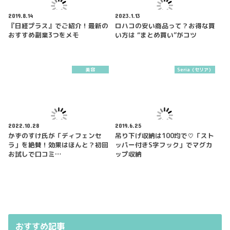
2019.8.14
2023.1.13
『日経プラス』でご紹介！最新の
ロハコの安い商品って？お得な買
おすすめ副業3つをメモ
い方は “まとめ買い”がコツ
美容
Seria（セリア）
2022.10.28
2019.6.25
かずのすけ氏が「ディフェンセ
吊り下げ収納は100均で♡「スト
ラ」を絶賛！効果はほんと？初回
ッパー付きS字フック」でマグカ
お試しで口コミ…
ップ収納
おすすめ記事